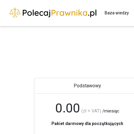
Baza wiedzy
Podstawowy
0.00
(zł + VAT)
/miesiąc
Pakiet darmowy dla początkujących