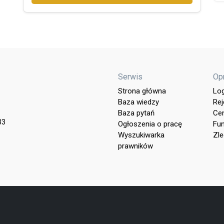
Serwis
Op
Strona główna
Lo
Baza wiedzy
Rej
Baza pytań
Cen
33
Ogłoszenia o pracę
Fun
Wyszukiwarka
Zle
prawników