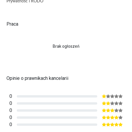
Prywatność i RODO
Praca
Brak ogłoszeń
Opinie o prawnikach kancelarii
0
0
0
0
0