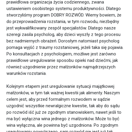
prawidłowa organizacja życia codziennego, zwana
ustawieniem osobistego systemu produktywności. Dlatego
stworzyliśmy program DOBRY ROZWÓD. Wiemy bowiem, że
do przeprowadzenia rozstania, w tym rozwodu, niezbędny
jest wykwalifikowany zespół specjalistów. Dlatego nasze
szeregi zasila psycholog, aby dzieci wyszły z tego procesu
bez nadmiernych obrażeń. Dorosłym natomiast psycholog
pomaga wyjść z traumy rozstaniowej, jeżeli taka się pojawia.
Po konsultacjach z psychologiem, możliwe jest zarówno
prawidłowe uregulowanie sposobu opieki nad dziećmi, jak
również uzgodnienie przez małżonków najmądrzejszych
warunków rozstania.
Kolejnym etapem jest uregulowanie sytuacji majątkowej
małżonków, w tym tak ważnej kwestii jak alimenty. Naszym
celem jest, aby przed formalnym rozwodem w sądzie
uzgodnić wszystkie newralgiczne kwestie, tak aby do sądu
po rozwód iść już ze zgodnym stanowiskiem, nawet jeśli to
ma być wyłączna wina jednego z małżonków. Może to być
wina wyłączna, ale powinna być uzgodniona. Po zgodnym
uregulowaniu powyższego, sam rozwód nie jest już tak