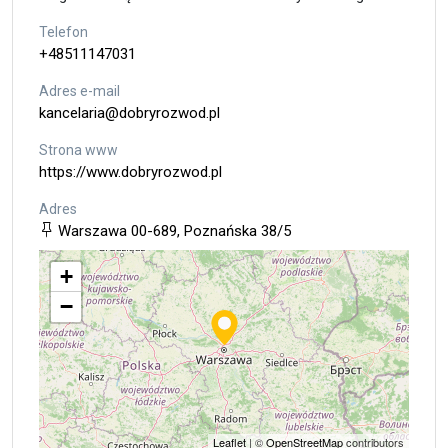
Telefon
+48511147031
Adres e-mail
kancelaria@dobryrozwod.pl
Strona www
https://www.dobryrozwod.pl
Adres
Warszawa 00-689, Poznańska 38/5
+
−
Leaflet
| ©
OpenStreetMap
contributors