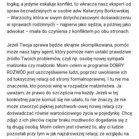
logiką, a jedynie eskaluje konflikt, to wkracza nasz ekspert od
spraw beznadziejnych w osobie adw. Katarzyny Borkowskiej
– Warzochy, która w swym dotychczasowym doświadczeniu
w sprawach rodzinnych – najpierw jako sędzia, a później jako
adwokat – miała do czynienia z konfliktem po obu stronach.
Jeżeli Twoja sprawa będzie skrajnie skomplikowana, pomóc
może nasz tajny agent, który pomoże nam ustalić prawdziwe
źródło Twoich problemów, czyli np. osobę nowej sympatii
małżonka czy małżonki. Moim celem w programie DOBRY
ROZWÓD jest uszczęśliwienie ludzi, poprzez uwolnienie ich
od toksycznej relacji od strony formalnoprawnej. I tu nie ma
znaczenia, kto ponosi winę w rozpadzie małżeństwa. Ja
uważam, że prawo do szczęścia ma każdy. Jeżeli w tej
konkretnej parze komuś się nie udało, to nie znaczy, że nie
może stworzyć pięknej patchwork-owej nowej relacji czy
doświadczać równie wartościowego życia w pojedynkę. Chcę
zdjąć z ich pleców ciężar braku możliwości dogadania się z
tą drugą osobą. Moim celem jest również to, aby ci ludzie
pozostali przy tym w jak najzdrowszej relacji, ze względu na