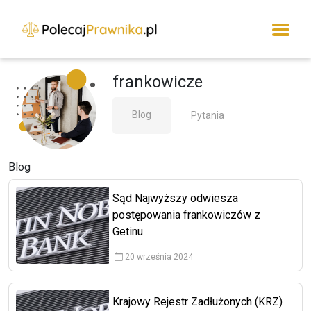
frankowicze
Blog
Pytania
Blog
Sąd Najwyższy odwiesza
postępowania frankowiczów z
Getinu
20 września 2024
Krajowy Rejestr Zadłużonych (KRZ)