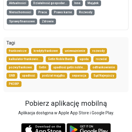
Aktualności
Działalność gospodar...
Inne
Majątek
Nieruchomości
Praca
Prawo karne
Rozwody
Sprawy finansowe
Zdrowie
Tagi
frankowicze
kredyty frankowe
unieważnienie
rozwody
kalkulator frankowic...
Getin Noble Bank
ugoda
rozwód
pozwy frankowe
Getin
upadłość getin noble...
odfrankowienie
GNB
upadłość
podział majątku
separacja
Sąd Najwyższy
PKOBP
Pobierz aplikację mobilną
Aplikacja dostępna w Apple App Store i Google Play.