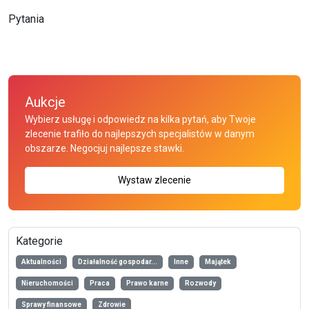
Pytania
Aukcje
Wybierz usługę i odpowiedz na kilka pytań, aby Twoje
zlecenie trafiło do najlepszych specjalistów w danym
obszarze. Negocjuj najlepsze stawki.
Wystaw zlecenie
Kategorie
Aktualności
Działalność gospodar...
Inne
Majątek
Nieruchomości
Praca
Prawo karne
Rozwody
Sprawy finansowe
Zdrowie