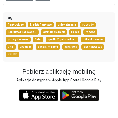
Tagi
frankowicze
kredyty frankowe
unieważnienie
rozwody
kalkulator frankowic...
Getin Noble Bank
ugoda
rozwód
pozwy frankowe
Getin
upadłość getin noble...
odfrankowienie
GNB
upadłość
podział majątku
separacja
Sąd Najwyższy
PKOBP
Pobierz aplikację mobilną
Aplikacja dostępna w Apple App Store i Google Play.