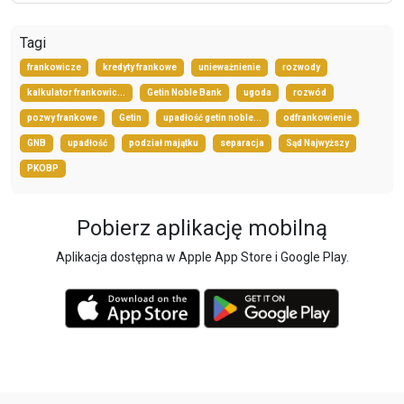
Tagi
frankowicze
kredyty frankowe
unieważnienie
rozwody
kalkulator frankowic...
Getin Noble Bank
ugoda
rozwód
pozwy frankowe
Getin
upadłość getin noble...
odfrankowienie
GNB
upadłość
podział majątku
separacja
Sąd Najwyższy
PKOBP
Pobierz aplikację mobilną
Aplikacja dostępna w Apple App Store i Google Play.