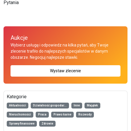
Pytania
Aukcje
Wybierz usługę i odpowiedz na kilka pytań, aby Twoje
zlecenie trafiło do najlepszych specjalistów w danym
obszarze. Negocjuj najlepsze stawki.
Wystaw zlecenie
Kategorie
Aktualności
Działalność gospodar...
Inne
Majątek
Nieruchomości
Praca
Prawo karne
Rozwody
Sprawy finansowe
Zdrowie