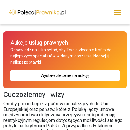
Aukcje usług prawnych
Odpowiedz na kilka pytań, aby Twoje zlecenie trafiło do
najlepszych specjalistów w danym obszarze. Negocjuj
najlepsze stawki.
Wystaw zlecenie na aukcję
Cudzoziemcy i wizy
Osoby pochodzące z państw nienależących do Unii
Europejskiej oraz państw, które z Polską łączy umowa
międzynarodowa dotycząca przepływu osób podlegają
restrykcyjnym regulacjom dotyczących możliwości stałego
pobytu na terytorium Polski. W przypadku gdy takiemu