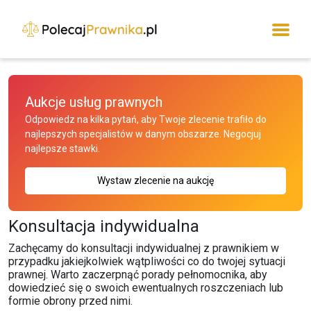
Aukcje usług prawnych
Odpowiedz na kilka pytań, aby Twoje zlecenie trafiło do
najlepszych specjalistów w danym obszarze. Negocjuj
najlepsze stawki.
Wystaw zlecenie na aukcję
Konsultacja indywidualna
Zachęcamy do konsultacji indywidualnej z prawnikiem w
przypadku jakiejkolwiek wątpliwości co do twojej sytuacji
prawnej. Warto zaczerpnąć porady pełnomocnika, aby
dowiedzieć się o swoich ewentualnych roszczeniach lub
formie obrony przed nimi.