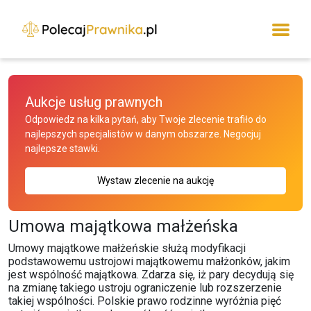
Aukcje usług prawnych
Odpowiedz na kilka pytań, aby Twoje zlecenie trafiło do
najlepszych specjalistów w danym obszarze. Negocjuj
najlepsze stawki.
Wystaw zlecenie na aukcję
Umowa majątkowa małżeńska
Umowy majątkowe małżeńskie służą modyfikacji
podstawowemu ustrojowi majątkowemu małżonków, jakim
jest wspólność majątkowa. Zdarza się, iż pary decydują się
na zmianę takiego ustroju ograniczenie lub rozszerzenie
takiej wspólności. Polskie prawo rodzinne wyróżnia pięć